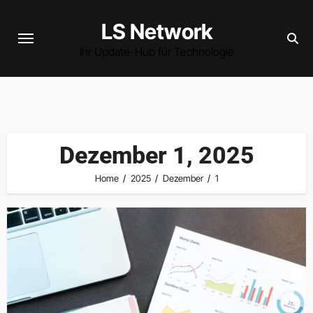
Skip
LS Network
to
content
Ihr Update-Hub für Technologie
Dezember 1, 2025
Home
2025
Dezember
1