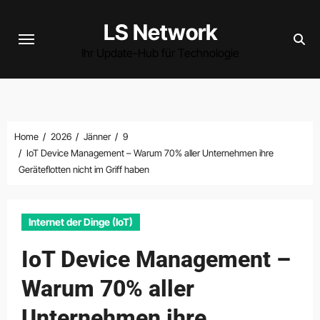
Skip
LS Network
to
content
Ihr Update-Hub für Technologie
Home
2026
Jänner
9
IoT Device Management – Warum 70% aller Unternehmen ihre
Geräteflotten nicht im Griff haben
Internet der Dinge (IoT)
IoT Device Management –
Warum 70% aller
Unternehmen ihre