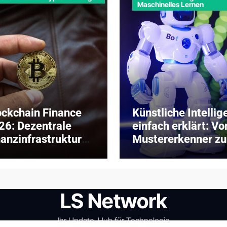
Maschinelles Lernen
ockchain Finance
Künstliche Intellig
26: Dezentrale
einfach erklärt: V
nanzinfrastruktur
Mustererkenner z
ischen DeFi und
digitalen
titutioneller
Problemlöser
aption
LS Network
Ihr Update-Hub für Technologie