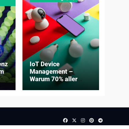
enz
IoT Device
om
Management –
um
Warum 70% aller
Unternehmen ihre
Geräteflotten nicht
im Griff haben