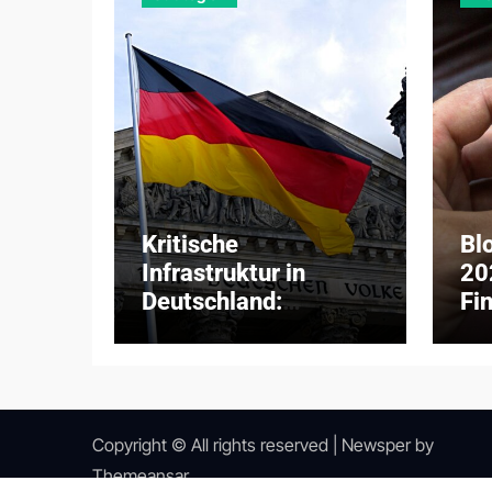
Kritische
Bl
Infrastruktur in
20
Deutschland:
Fi
Digitalisierung,
zw
Bedrohungen und
ins
KRITIS-Dachgesetz
Ad
2026
Copyright © All rights reserved
|
Newsper
by
Themeansar
.