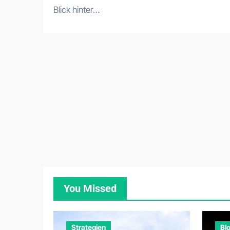
Blick hinter…
You Missed
Strategien
Bl