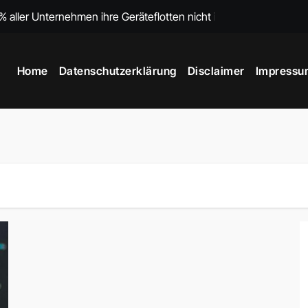
ller Unternehmen ihre Geräteflotten nicht im Griff haben
ierung und industrielle Anwendungen in Deutschland
Home
Datenschutzerklärung
Disclaimer
Impressu
echnologien, Trends und Herausforderungen 2025
er unsichtbaren Erkenntnisse
briken noch immer nicht smart sind
datenbasierte Kundenansprache 2025
ungsarchitektur verstehen
nd: Digitalisierung, Bedrohungen und KRITIS-Dachgesetz 2026