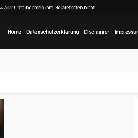
ller Unternehmen ihre Geräteflotten nicht im Griff haben
ierung und industrielle Anwendungen in Deutschland
Home
Datenschutzerklärung
Disclaimer
Impressu
echnologien, Trends und Herausforderungen 2025
er unsichtbaren Erkenntnisse
briken noch immer nicht smart sind
datenbasierte Kundenansprache 2025
ungsarchitektur verstehen
nd: Digitalisierung, Bedrohungen und KRITIS-Dachgesetz 2026