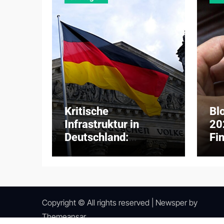
Kritische
Bl
Infrastruktur in
20
Deutschland:
Fi
Digitalisierung,
zw
Bedrohungen und
ins
KRITIS-Dachgesetz
Ad
2026
Copyright © All rights reserved
|
Newsper
by
Themeansar
.