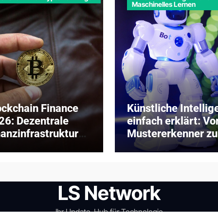
Maschinelles Lernen
ockchain Finance
Künstliche Intellig
26: Dezentrale
einfach erklärt: V
nanzinfrastruktur
Mustererkenner z
ischen DeFi und
digitalen
titutioneller
Problemlöser
aption
LS Network
Ihr Update-Hub für Technologie