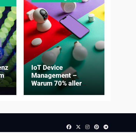
enz
IoT Device
om
Management –
um
Warum 70% aller
Unternehmen ihre
Geräteflotten nicht
im Griff haben