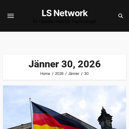
Skip
LS Network
to
content
Ihr Update-Hub für Technologie
Jänner 30, 2026
Home
2026
Jänner
30