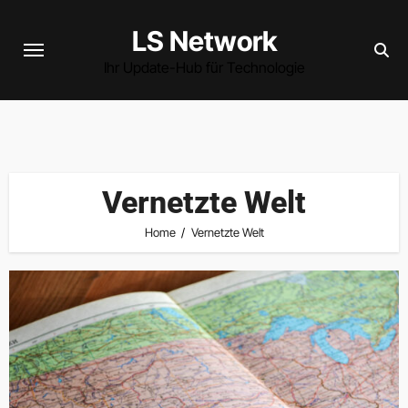
Skip
LS Network
to
content
Ihr Update-Hub für Technologie
Vernetzte Welt
Home
Vernetzte Welt