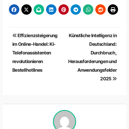
Beitragsnavigation
Effizienzsteigerung
Künstliche Intelligenz in
im Online-Handel: KI-
Deutschland:
Telefonassistenten
Durchbruch,
revolutionieren
Herausforderungen und
Bestellhotlines
Anwendungsfelder
2025