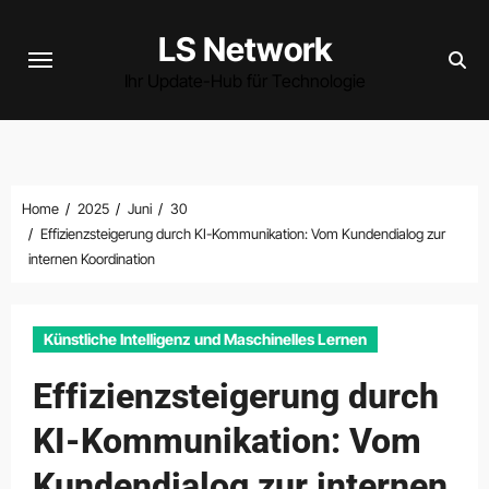
Skip
LS Network
to
content
Ihr Update-Hub für Technologie
Home
2025
Juni
30
Effizienzsteigerung durch KI-Kommunikation: Vom Kundendialog zur
internen Koordination
Künstliche Intelligenz und Maschinelles Lernen
Effizienzsteigerung durch
KI-Kommunikation: Vom
Kundendialog zur internen